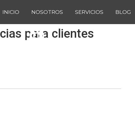
INICIO
NOSOTROS
SERVICIOS
BLOG
cias para clientes
IDENCIAS PARA SU P
lario para que le podamos ayu