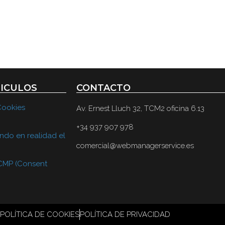
TICULOS
CONTACTO
Cookies
Av. Ernest Lluch 32, TCM2 oficina 6.13
+34 937 907 978
ndo en realidad el
comercial@webmanagerservice.es
 CMP (Consent
POLÍTICA DE COOKIES
POLÍTICA DE PRIVACIDAD