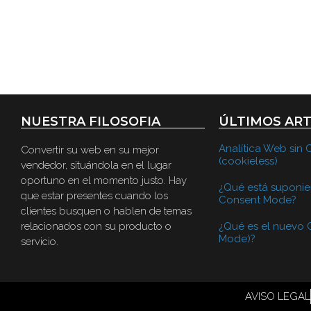
NUESTRA FILOSOFIA
ÚLTIMOS AR
Analítica Web sin 
Convertir su web en su mejor
(cookieless)
vendedor, situándola en el lugar
oportuno en el momento justo. Hay
¿Qué está suponie
que estar presentes cuando los
Consent Mode?
clientes busquen o hablen de temas
relacionados con su producto o
¿Qué es el nuevo
Mode)?
servicio.
AVISO LEGAL